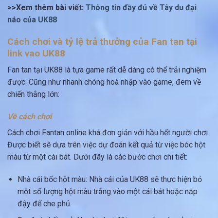
>>Xem thêm bài viết:
Thông tin đầy đủ về Tây du đại
náo của UK88
Cách chơi và tỷ lệ trả thưởng của Fan tan tại
link vao UK88
Fan tan tại UK88 là tựa game rất dễ dàng có thể trải nghiệm
được. Cũng như nhanh chóng hoà nhập vào game, đem về
chiến thắng lớn:
Về cách chơi
Cách chơi Fantan online khá đơn giản với hầu hết người chơi.
Được biết sẽ dựa trên việc dự đoán kết quả từ việc bóc hột
màu từ một cái bát. Dưới đây là các bước chơi chi tiết:
Nhà cái bốc hột màu: Nhà cái của UK88 sẽ thực hiện bỏ
một số lượng hột màu trắng vào một cái bát hoặc nắp
đậy để che phủ.