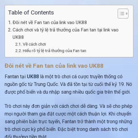
Table of Contents
Đôi nét về Fan tan của link vao UK88
Cách chơi và tỷ lệ trả thưởng của Fan tan tại link vao
UK88
Về cách chơi
Hiểu rõ tỷ lệ trả thưởng của Fan tan
Đôi nét về Fan tan của link vao UK88
Fantan tại
UK88
là một trò chơi cá cược truyền thống có
nguồn gốc từ Trung Quốc. Và đã tồn tại từ cuối thế kỷ 19. Nó
được phổ biến và du nhập sang nhiều quốc gia trên thế giới.
Trò chơi này đơn giản với cách chơi dễ dàng. Và sẽ cho phép
mọi người tham gia đặt cược một cách thuận lợi. Khi chuyển
sang phiên bản trực tuyến, Fantan trở thành một trong những
trò chơi cực kỳ phổ biến. Đặc biệt trong danh sách trò chơi
đổi thưởng tiền thật.