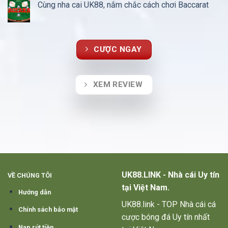
Cùng nha cai UK88, nắm chắc cách chơi Baccarat
CƯỢC NGAY
XEM REVIEW
UK88.LINK - Nhà cái Uy tín
VỀ CHÚNG TÔI
tại Việt Nam.
Hướng dẫn
UK88.link - TOP Nhà cái cá
Chính sách bảo mật
cược bóng đá Uy tín nhất
Nạp rút tiền