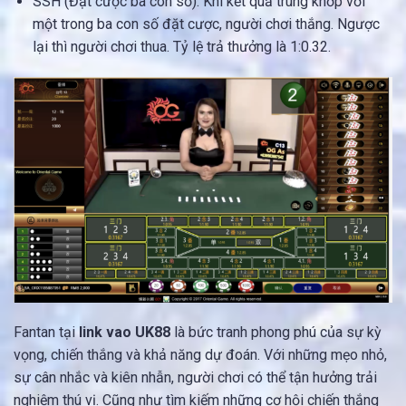
SSH (Đặt cược ba con số): Khi kết quả trùng khớp với
một trong ba con số đặt cược, người chơi thắng. Ngược
lại thì người chơi thua. Tỷ lệ trả thưởng là 1:0.32.
Fantan tại
link vao UK88
là bức tranh phong phú của sự kỳ
vọng, chiến thắng và khả năng dự đoán. Với những mẹo nhỏ,
sự cân nhắc và kiên nhẫn, người chơi có thể tận hưởng trải
nghiệm thú vị. Cũng như tìm kiếm những cơ hội chiến thắng