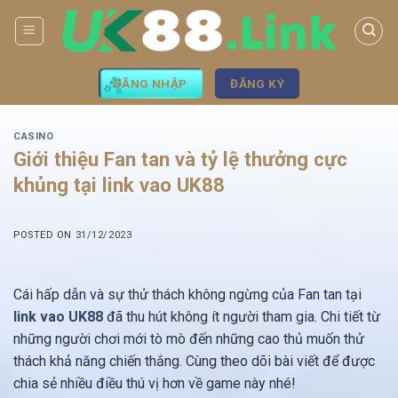
Bỏ
qua
nội
dung
ĐĂNG NHẬP
ĐĂNG KÝ
CASINO
Giới thiệu Fan tan và tỷ lệ thưởng cực
khủng tại link vao UK88
POSTED ON
31/12/2023
Cái hấp dẫn và sự thử thách không ngừng của Fan tan tại
link vao UK88
đã thu hút không ít người tham gia. Chi tiết từ
những người chơi mới tò mò đến những cao thủ muốn thử
thách khả năng chiến thắng. Cùng theo dõi bài viết để được
chia sẻ nhiều điều thú vị hơn về game này nhé!