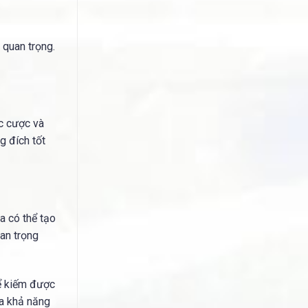
 quan trọng.
c cược và
g đích tốt
a có thể tạo
uan trọng
thể kiếm được
óa khả năng