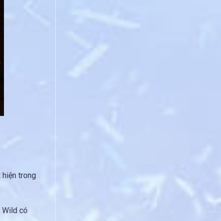
 hiện trong
g Wild có