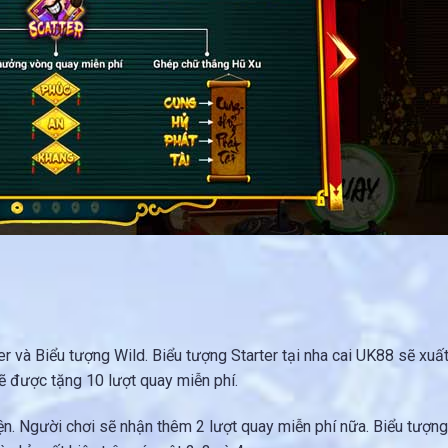
er và Biểu tượng Wild. Biểu tượng Starter tại nha cai UK88 sẽ xuất
ẽ được tặng 10 lượt quay miễn phí.
iện. Người chơi sẽ nhận thêm 2 lượt quay miễn phí nữa. Biểu tượn