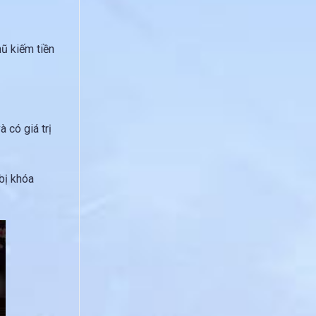
hũ kiếm tiền
 có giá trị
bị khóa