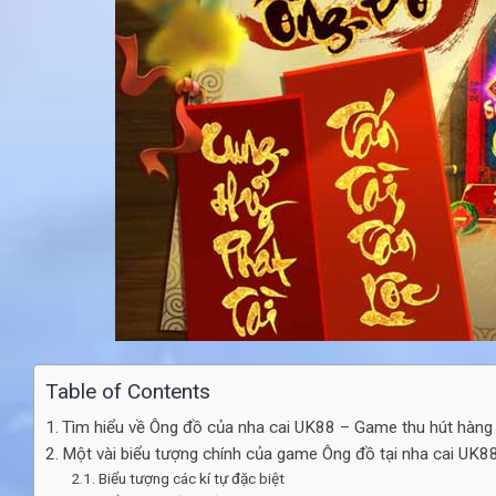
Table of Contents
Tìm hiểu về Ông đồ của nha cai UK88 – Game thu hút hàng
Một vài biểu tượng chính của game Ông đồ tại nha cai UK
Biểu tượng các kí tự đặc biệt