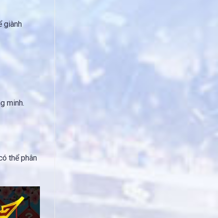
ể giành
ng minh.
có thể phân