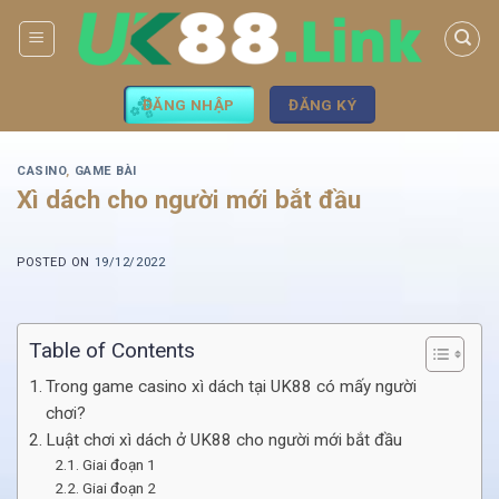
Bỏ
qua
nội
dung
ĐĂNG NHẬP
ĐĂNG KÝ
CASINO
,
GAME BÀI
Xì dách cho người mới bắt đầu
POSTED ON
19/12/2022
Table of Contents
Trong game casino xì dách tại UK88 có mấy người
chơi?
Luật chơi xì dách ở UK88 cho người mới bắt đầu
Giai đoạn 1
Giai đoạn 2