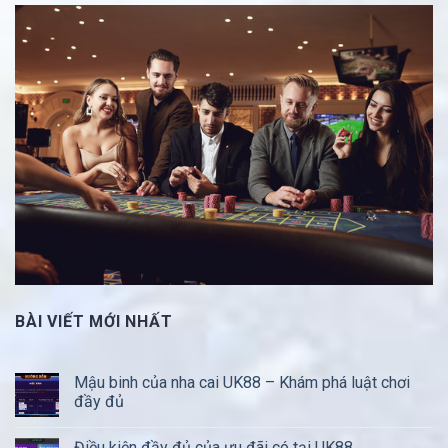
BÀI VIẾT MỚI NHẤT
Mậu binh của nha cai UK88 – Khám phá luật chơi
đầy đủ
Điều kiện đầy đủ của ưu đãi có tại UK88