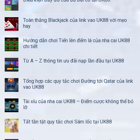
Toàn thắng Blackjack của link vao UK88 với mẹo
hay
Hướng dẫn chơi Tiến lên đếm lá của nha cai UK88
chi tiết
Từ A – Z thông tin ưu đãi nạp lần đầu tại UK88
Tổng hợp các quy tắc chơi Đường tới Qatar của link
vao UK88
Tài xỉu của nha cai UK88 – Điểm cược không thể bỏ
lỡ
Tất tần tật quy tắc chơi Sâm lốc tại UK88