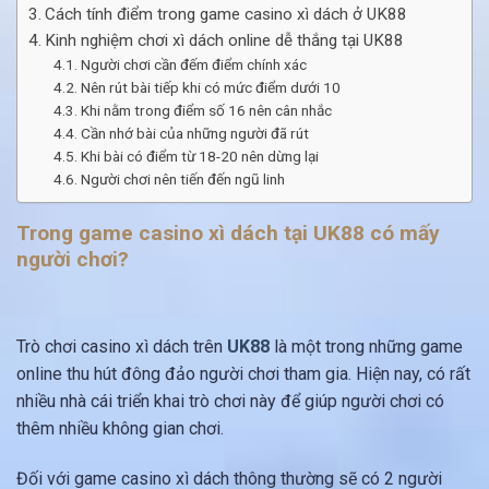
Cách tính điểm trong game casino xì dách ở UK88
Kinh nghiệm chơi xì dách online dễ thắng tại UK88
Người chơi cần đếm điểm chính xác
Nên rút bài tiếp khi có mức điểm dưới 10
Khi nằm trong điểm số 16 nên cân nhắc
Cần nhớ bài của những người đã rút
Khi bài có điểm từ 18-20 nên dừng lại
Người chơi nên tiến đến ngũ linh
Trong game casino xì dách tại
UK88
có mấy
người chơi?
Trò chơi casino xì dách trên
UK88
là một trong những game
online thu hút đông đảo người chơi tham gia. Hiện nay, có rất
nhiều nhà cái triển khai trò chơi này để giúp người chơi có
thêm nhiều không gian chơi.
Đối với game casino xì dách thông thường sẽ có 2 người