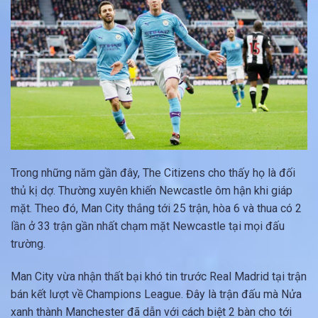
Trong những năm gần đây, The Citizens cho thấy họ là đối
thủ kị dợ. Thường xuyên khiến Newcastle ôm hận khi giáp
mặt. Theo đó, Man City thắng tới 25 trận, hòa 6 và thua có 2
lần ở 33 trận gần nhất chạm mặt Newcastle tại mọi đấu
trường.
Man City vừa nhận thất bại khó tin trước Real Madrid tại trận
bán kết lượt về Champions League. Đây là trận đấu mà Nửa
xanh thành Manchester đã dẫn với cách biệt 2 bàn cho tới