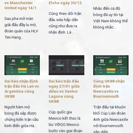
vs Manchester
Elche ngày 30/12
United ngày 14/1
Nhắc đến cá độ
Cùng theo dõi trận
bóng đá uy tín tại
Sau pha mở màn
đấu siêu hấp dẫn
Việt Nam không thể
giải đấu đầy lu mờ,
cũng như đưa ra
không nhắc...
đoàn quân của HLV
nhận định. Là...
Ten Hang...
Soi kèo nhận định
Soi kèo trận đấu
Cùng UK88 nhận
trận đấu Hà Lan vs
ngày 27/01 giữa
định trận
Argentina cùng
Atlas vs Santos
Newcastle vs
UK88
Laguna cùng
Bournemouth
UK88
Người hâm mộ
Trận đấu tại khuôn
Cúp quốc gia
bóng đá sắp được
khổ Cúp Liên đoàn
Mexico kết thúc là
chứng kiến trận cầu
Anh giữa Newcastle
lúc VĐQG Mexico
kinh điển giữa Hà...
với Bournemouth
bước vào giai đoạn
sắp diễn...