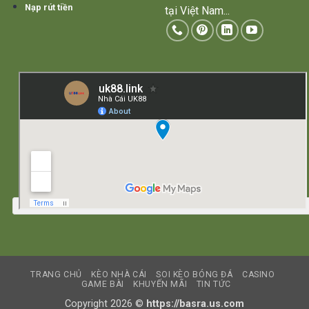
Nạp rút tiền
tại Việt Nam...
TRANG CHỦ
KÈO NHÀ CÁI
SOI KÈO BÓNG ĐÁ
CASINO
GAME BÀI
KHUYẾN MÃI
TIN TỨC
Copyright 2026 ©
https://basra.us.com