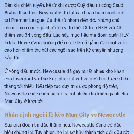
Bên kia chiến tuyến, kể từ khi được Quỹ đầu tư công Saudi
Arabia thâu tóm. Newcastle đã lột xác hoàn toàn mạnh mẽ
tại Premier League. Cụ thể, từ nhóm đèn đỏ, Những chú
chim Chích chòe giành được vị trí thứ 13 trên BXH với 43
điểm sau 34 vòng đấu. Lúc này, mục tiêu mà đoàn quân HLV
Eddie Howe đang hướng đến có lẽ là cố gắng đạt một vị trí
cao hơn nhằm thu hút các ngôi sao trên kỳ chuyển nhượng
sắp tới.
Ở vòng đấu trước, Newcastle đã gây ra rất nhiều khó khăn
cho Liverpool và The Kop phải rất vất vả mới tìm được chiến
thắng tối thiểu. Nếu tiếp tục duy trì được phong độ trên,
Newcastle chắc chắn sẽ tạo ra rất nhiều khó khăn giành cho
Man City ở lượt tới.
Nhận định ngoài lề kèo Man City vs Newcastle
Sau giai đoạn thi đấu thăng hoa, Newcastle đang có dấu
hiệu chững lại. Tuy nhiên, họ lại sở hữu thành tích đối đầu rất