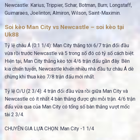
Newcastle: Karius; Trippier, Schar, Botman, Burn; Longstaff,
Guimaraes, Joelinton; Almiron, Wilson, Saint-Maximin.
Soi kèo Man City vs Newcastle – soi kèo tại
Uk88
Tỷ lệ châu Á (0:1 1/4): Man City thắng tới 6/7 trận đối đầu
vừa rồi trước Newcastle và 5 trong số đó có tỷ số cách biệt.
Hiện tại, Man City thắng kèo tới 4/6 trận đấu gần đây. Bên
kia chiến tuyến, Newcastle khiến nhiều nhà đầu tư châu Á dè
chừng khi thua kèo 7/8 trận đấu mới nhất.
Tỷ lệ O/U (2 3/4): 4 trận đối đầu vừa rồi giữa Man City và
Newcastle có ít nhất 4 bàn thắng được ghi mỗi trận. 4/6 trận
đấu vừa qua của Man City có tổng số bàn thắng vượt mốc
tài 2 3/4.
CHUYÊN GIA LỰA CHỌN: Man City -1 1/4