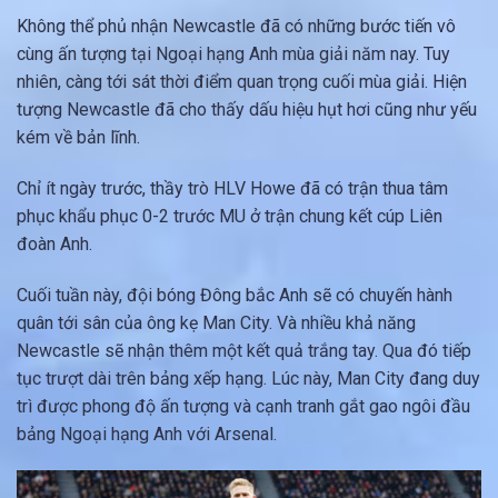
Không thể phủ nhận Newcastle đã có những bước tiến vô
cùng ấn tượng tại Ngoại hạng Anh mùa giải năm nay. Tuy
nhiên, càng tới sát thời điểm quan trọng cuối mùa giải. Hiện
tượng Newcastle đã cho thấy dấu hiệu hụt hơi cũng như yếu
kém về bản lĩnh.
Chỉ ít ngày trước, thầy trò HLV Howe đã có trận thua tâm
phục khẩu phục 0-2 trước MU ở trận chung kết cúp Liên
đoàn Anh.
Cuối tuần này, đội bóng Đông bắc Anh sẽ có chuyến hành
quân tới sân của ông kẹ Man City. Và nhiều khả năng
Newcastle sẽ nhận thêm một kết quả trắng tay. Qua đó tiếp
tục trượt dài trên bảng xếp hạng. Lúc này, Man City đang duy
trì được phong độ ấn tượng và cạnh tranh gắt gao ngôi đầu
bảng Ngoại hạng Anh với Arsenal.