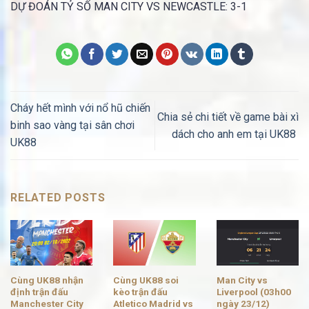
DỰ ĐOÁN TỶ SỐ MAN CITY VS NEWCASTLE: 3-1
Cháy hết mình với nổ hũ chiến
Chia sẻ chi tiết về game bài xì
binh sao vàng tại sân chơi
dách cho anh em tại UK88
UK88
RELATED POSTS
Cùng UK88 nhận
Cùng UK88 soi
Man City vs
định trận đấu
kèo trận đấu
Liverpool (03h00
Manchester City
Atletico Madrid vs
ngày 23/12)