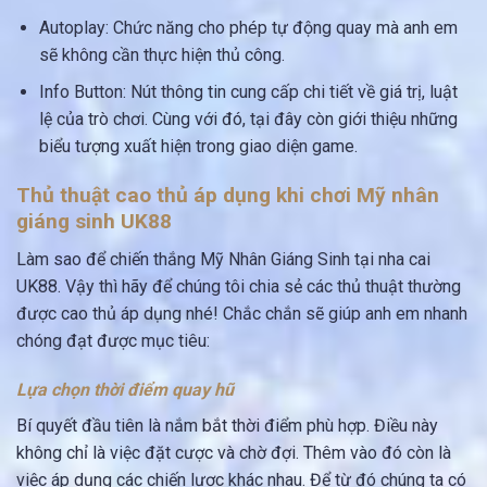
Autoplay: Chức năng cho phép tự động quay mà anh em
sẽ không cần thực hiện thủ công.
Info Button: Nút thông tin cung cấp chi tiết về giá trị, luật
lệ của trò chơi. Cùng với đó, tại đây còn giới thiệu những
biểu tượng xuất hiện trong giao diện game.
Thủ thuật cao thủ áp dụng khi chơi Mỹ nhân
giáng sinh UK88
Làm sao để chiến thắng Mỹ Nhân Giáng Sinh tại nha cai
UK88. Vậy thì hãy để chúng tôi chia sẻ các thủ thuật thường
được cao thủ áp dụng nhé! Chắc chắn sẽ giúp anh em nhanh
chóng đạt được mục tiêu:
Lựa chọn thời điểm quay hũ
Bí quyết đầu tiên là nắm bắt thời điểm phù hợp. Điều này
không chỉ là việc đặt cược và chờ đợi. Thêm vào đó còn là
việc áp dụng các chiến lược khác nhau. Để từ đó chúng ta có