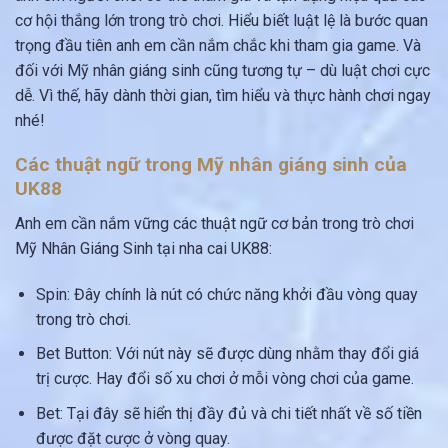
cơ hội thắng lớn trong trò chơi. Hiểu biết luật lệ là bước quan
trọng đầu tiên anh em cần nắm chắc khi tham gia game. Và
đối với Mỹ nhân giáng sinh cũng tương tự – dù luật chơi cực
dễ. Vì thế, hãy dành thời gian, tìm hiểu và thực hành chơi ngay
nhé!
Các thuật ngữ trong Mỹ nhân giáng sinh của
UK88
Anh em cần nắm vững các thuật ngữ cơ bản trong trò chơi
Mỹ Nhân Giáng Sinh tại nha cai UK88:
Spin: Đây chính là nút có chức năng khởi đầu vòng quay
trong trò chơi.
Bet Button: Với nút này sẽ được dùng nhằm thay đổi giá
trị cược. Hay đổi số xu chơi ở mỗi vòng chơi của game.
Bet: Tại đây sẽ hiển thị đầy đủ và chi tiết nhất về số tiền
được đặt cược ở vòng quay.