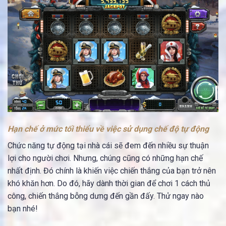
Hạn chế ở mức tối thiểu về việc sử dụng chế độ tự động
Chức năng tự động tại nhà cái sẽ đem đến nhiều sự thuận
lợi cho người chơi. Nhưng, chúng cũng có những hạn chế
nhất định. Đó chính là khiến việc chiến thắng của bạn trở nên
khó khăn hơn. Do đó, hãy dành thời gian để chơi 1 cách thủ
công, chiến thắng bỗng dưng đến gần đấy. Thử ngay nào
bạn nhé!