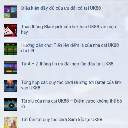
Điều kiện đầy đủ của ưu đãi có tại UK88
Toàn thắng Blackjack của link vao UK88 với mẹo
hay
Hướng dẫn chơi Tiến lên đếm lá của nha cai UK88
chi tiết
Từ A – Z thông tin ưu đãi nạp lần đầu tại UK88
Tổng hợp các quy tắc chơi Đường tới Qatar của link
vao UK88
Tài xỉu của nha cai UK88 – Điểm cược không thể bỏ
lỡ
Tất tần tật quy tắc chơi Sâm lốc tại UK88