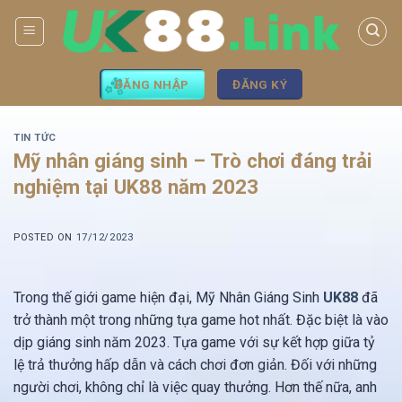
Bỏ
qua
nội
dung
ĐĂNG NHẬP
ĐĂNG KÝ
TIN TỨC
Mỹ nhân giáng sinh – Trò chơi đáng trải
nghiệm tại UK88 năm 2023
POSTED ON
17/12/2023
Trong thế giới game hiện đại, Mỹ Nhân Giáng Sinh
UK88
đã
trở thành một trong những tựa game hot nhất. Đặc biệt là vào
dịp giáng sinh năm 2023. Tựa game với sự kết hợp giữa tỷ
lệ trả thưởng hấp dẫn và cách chơi đơn giản. Đối với những
người chơi, không chỉ là việc quay thưởng. Hơn thế nữa, anh