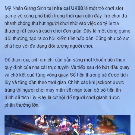
Mỹ Nhân Giáng Sinh tại
nha cai UK88
là một trò chơi slot
game vô cùng phổ biến trong thời gian gần đây. Trò chơi đã
nhanh chóng thu hút người chơi nhờ vào việc có tỷ lệ trả
thưởng rất cao và cách chơi đơn giản. Đây là một dòng game
đổi thưởng, tạo ra cơ hội kiếm tiền hấp dẫn. Cũng như có sự
phù hợp với đa dạng đối tượng người chơi.
Để tham gia, anh em chỉ cần sẵn sàng một khoản tiền theo
quy định của nhà cái trực tuyến. Và tiếp sau đó bắt đầu quay
và chờ kết quả từng vòng quay. Số tiền thưởng sẽ được tích
lũy và tăng dần theo thời gian. Chính xác khi jackpot được
trúng thì người chơi may mắn sẽ nhận toàn bộ số tiền ấn
định đã tích lũy. Đây là cơ hội để người chơi giành được
phần thưởng lớn.