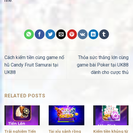
nhé.
Cách kiếm tiền cùng game nổ
Thỏa sức thắng lớn cùng
hũ Candy Fruit Samurai tại
game bài Poker tại UK88
UK88
dành cho cược thủ
RELATED POSTS
Trải nghiệm Tiến
Tài xỉu sảnh rồng
Kiếm tiền khủng từ