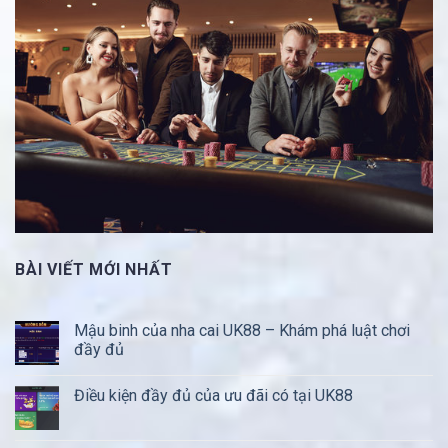
BÀI VIẾT MỚI NHẤT
Mậu binh của nha cai UK88 – Khám phá luật chơi
đầy đủ
Điều kiện đầy đủ của ưu đãi có tại UK88