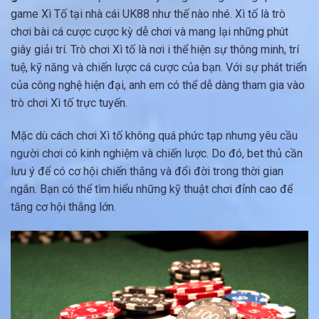
game Xì Tố tại nhà cái UK88 như thế nào nhé. Xì tố là trò
chơi bài cá cược cược kỳ dễ chơi và mang lại những phút
giây giải trí. Trò chơi Xì tố là nơi i thể hiện sự thông minh, trí
tuệ, kỹ năng và chiến lược cá cược của bạn. Với sự phát triển
của công nghệ hiện đại, anh em có thể dễ dàng tham gia vào
trò chơi Xì tố trực tuyến.
Mặc dù cách chơi Xì tố không quá phức tạp nhưng yêu cầu
người chơi có kinh nghiệm và chiến lược. Do đó, bet thủ cần
lưu ý để có cơ hội chiến thắng và đổi đời trong thời gian
ngắn. Bạn có thể tìm hiểu những kỹ thuật chơi đỉnh cao để
tăng cơ hội thắng lớn.