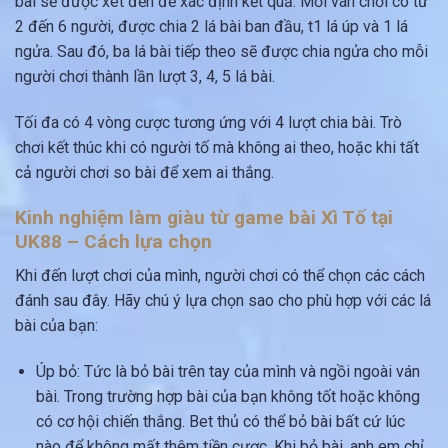
bài sẽ được xét đến để xác định kết quả. Mỗi ván chơi có từ
2 đến 6 người, được chia 2 lá bài ban đầu, t1 lá úp và 1 lá
ngửa. Sau đó, ba lá bài tiếp theo sẽ được chia ngửa cho mỗi
người chơi thành lần lượt 3, 4, 5 lá bài.
Tối đa có 4 vòng cược tương ứng với 4 lượt chia bài. Trò
chơi kết thúc khi có người tố mà không ai theo, hoặc khi tất
cả người chơi so bài để xem ai thắng.
Kinh nghiệm làm giàu từ game bài Xì Tố tại
UK88 – Cách lựa chọn
Khi đến lượt chơi của mình, người chơi có thể chọn các cách
đánh sau đây. Hãy chú ý lựa chọn sao cho phù hợp với các lá
bài của bạn:
Úp bỏ: Tức là bỏ bài trên tay của mình và ngồi ngoài ván
bài. Trong trường hợp bài của bạn không tốt hoặc không
có cơ hội chiến thắng. Bet thủ có thể bỏ bài bất cứ lúc
nào để không mất thêm tiền cược. Khi bỏ bài, anh em chỉ