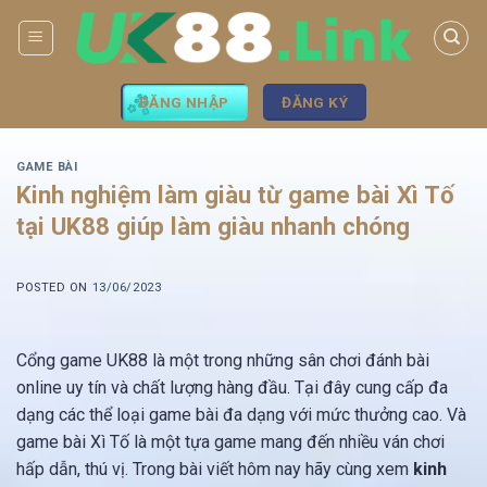
Bỏ
qua
nội
dung
ĐĂNG NHẬP
ĐĂNG KÝ
GAME BÀI
Kinh nghiệm làm giàu từ game bài Xì Tố
tại UK88 giúp làm giàu nhanh chóng
POSTED ON
13/06/2023
Cổng game UK88 là một trong những sân chơi đánh bài
online uy tín và chất lượng hàng đầu. Tại đây cung cấp đa
dạng các thể loại game bài đa dạng với mức thưởng cao.
Và
game bài Xì Tố là một tựa game mang đến nhiều ván chơi
hấp dẫn, thú vị. Trong bài viết hôm nay hãy cùng xem
kinh