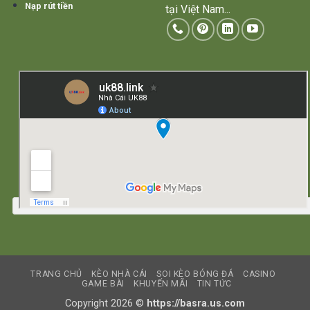
Nạp rút tiền
tại Việt Nam...
TRANG CHỦ
KÈO NHÀ CÁI
SOI KÈO BÓNG ĐÁ
CASINO
GAME BÀI
KHUYẾN MÃI
TIN TỨC
Copyright 2026 ©
https://basra.us.com