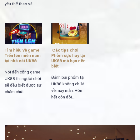
yêu thể thao và...
Tìm hiểu về game
Các tips chơi
Tiến lên miền nam
Phỏm cực hay tại
tại nhà cái UK88
UK88 mà bạn nên
biết
Nói đến cổng game
Đánh bài phỏm tại
UK88 thì người chơi
UK88 không chỉ là
sẽ đều biết được sự
về may mắn. Hơn
chăm chút...
hết còn đòi...