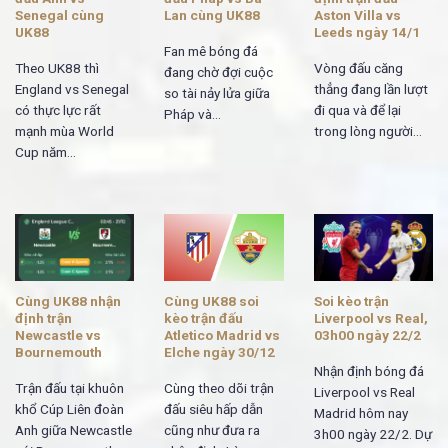
Senegal cùng
Lan cùng UK88
Aston Villa vs
UK88
Leeds ngày 14/1
Fan mê bóng đá
Theo UK88 thì
Vòng đấu căng
đang chờ đợi cuộc
England vs Senegal
thẳng đang lần lượt
so tài nảy lửa giữa
có thực lực rất
đi qua và để lại
Pháp và...
mạnh mùa World
trong lòng người...
Cup năm...
Cùng UK88 nhận
Cùng UK88 soi
Soi kèo trận
định trận
kèo trận đấu
Liverpool vs Real,
Newcastle vs
Atletico Madrid vs
03h00 ngày 22/2
Bournemouth
Elche ngày 30/12
Nhận định bóng đá
Trận đấu tại khuôn
Cùng theo dõi trận
Liverpool vs Real
khổ Cúp Liên đoàn
đấu siêu hấp dẫn
Madrid hôm nay
Anh giữa Newcastle
cũng như đưa ra
3h00 ngày 22/2. Dự