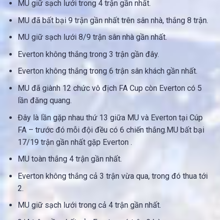
MU giữ sạch lưới trong 4 trận gần nhất.
MU đã bất bại 9 trận gần nhất trên sân nhà, thắng 8 trận.
MU giữ sạch lưới 8/9 trận sân nhà gần nhất.
Everton không thắng trong 3 trận gần đây.
Everton không thắng trong 6 trận sân khách gần nhất.
MU đã giành 12 chức vô địch FA Cup còn Everton có 5
lần đăng quang.
Đây là lần gặp nhau thứ 13 giữa MU và Everton tại Cúp
FA – trước đó mỗi đội đều có 6 chiến thắng.MU bất bại
17/19 trận gần nhất gặp Everton .
MU toàn thắng 4 trận gần nhất.
Everton không thắng cả 3 trận vừa qua, trong đó thua tới
2.
MU giữ sạch lưới trong cả 4 trận gần nhất.