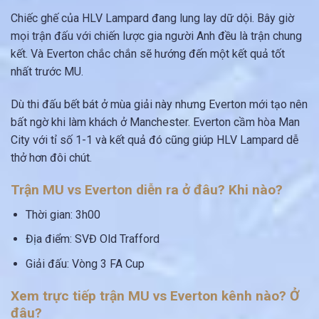
Chiếc ghế của HLV Lampard đang lung lay dữ dội. Bây giờ
mọi trận đấu với chiến lược gia người Anh đều là trận chung
kết. Và Everton chắc chắn sẽ hướng đến một kết quả tốt
nhất trước MU.
Dù thi đấu bết bát ở mùa giải này nhưng Everton mới tạo nên
bất ngờ khi làm khách ở Manchester. Everton cầm hòa Man
City với tỉ số 1-1 và kết quả đó cũng giúp HLV Lampard dễ
thở hơn đôi chút.
Trận MU vs Everton diễn ra ở đâu? Khi nào?
Thời gian: 3h00
Địa điểm: SVĐ Old Trafford
Giải đấu: Vòng 3 FA Cup
Xem trực tiếp trận MU vs Everton kênh nào? Ở
đâu?