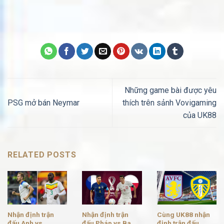
Những game bài được yêu
PSG mở bán Neymar
thích trên sảnh Vovigaming
của UK88
RELATED POSTS
Nhận định trận
Nhận định trận
Cùng UK88 nhận
đấu Anh vs
đấu Pháp vs Ba
định trận đấu