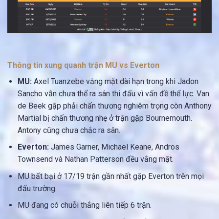
Thông tin xung quanh trận MU vs Everton
MU:
Axel Tuanzebe vắng mặt dài hạn trong khi Jadon
Sancho vẫn chưa thể ra sân thi đấu vì vấn đề thể lực. Van
de Beek gặp phải chấn thương nghiêm trọng còn Anthony
Martial bị chấn thương nhẹ ở trận gặp Bournemouth.
Antony cũng chưa chắc ra sân.
Everton:
James Garner, Michael Keane, Andros
Townsend và Nathan Patterson đều vắng mặt.
MU bất bại ở 17/19 trận gần nhất gặp Everton trên mọi
đấu trường.
MU đang có chuỗi thắng liên tiếp 6 trận.