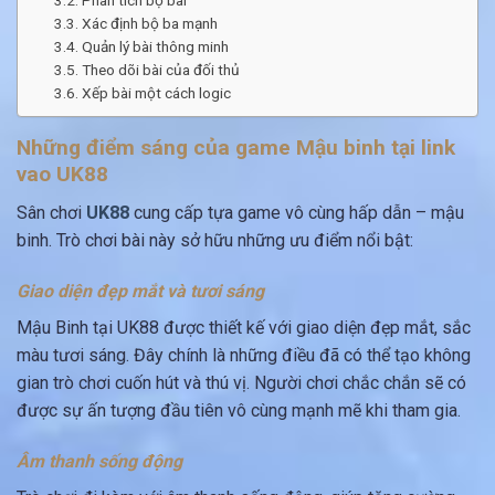
Phân tích bộ bài
Xác định bộ ba mạnh
Quản lý bài thông minh
Theo dõi bài của đối thủ
Xếp bài một cách logic
Những điểm sáng của game Mậu binh tại link
vao UK88
Sân chơi
UK88
cung cấp tựa game vô cùng hấp dẫn – mậu
binh. Trò chơi bài này sở hữu những ưu điểm nổi bật:
Giao diện đẹp mắt và tươi sáng
Mậu Binh tại UK88 được thiết kế với giao diện đẹp mắt, sắc
màu tươi sáng. Đây chính là những điều đã có thể tạo không
gian trò chơi cuốn hút và thú vị. Người chơi chắc chắn sẽ có
được sự ấn tượng đầu tiên vô cùng mạnh mẽ khi tham gia.
Âm thanh sống động