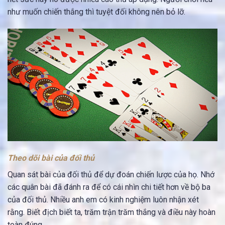
như muốn chiến thắng thì tuyệt đối không nên bỏ lỡ.
Theo dõi bài của đối thủ
Quan sát bài của đối thủ để dự đoán chiến lược của họ. Nhớ
các quân bài đã đánh ra để có cái nhìn chi tiết hơn về bộ ba
của đối thủ. Nhiều anh em có kinh nghiệm luôn nhận xét
rằng. Biết địch biết ta, trăm trận trăm thắng và điều này hoàn
toàn đúng.