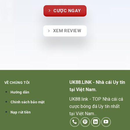
CƯỢC NGAY
XEM REVIEW
UK88.LINK - Nhà cái Uy tín
VỀ CHÚNG TÔI
tại Việt Nam.
Hướng dẫn
UK88.link - TOP Nhà cái cá
Chính sách bảo mật
cược bóng đá Uy tín nhất
Nạp rút tiền
tại Việt Nam...