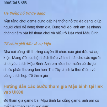
nhất tại UK88
Hệ thống hỗ trợ đa dạng
Nền tảng chơi game cung cấp hệ thống hỗ trợ đa dạng, giúp
người chơi dễ dàng tham gia. Cùng với đó, anh em sẽ nhanh
chóng nắm bắt kỹ thuật chơi và hiểu rõ luật chơi Mậu Binh.
Tổ chức giải đấu và sự kiện
Nhà cái cũng rất thường xuyên tổ chức các giải đấu và sự
kiện. Mang đến cơ hội thách thức và tranh tài cho các người
chơi yêu thích Mậu Binh. Anh em nếu như muốn có được
nhiều phần thưởng lớn hơn. Thì đây chính là thời điểm vô
cùng thích hợp để tham gia.
Hướng dẫn các bước tham gia Mậu binh tại link
vao UK88
Để tham gia game bài Mậu Binh tại cổng game, anh em có
thể tuân theo các bước sau: