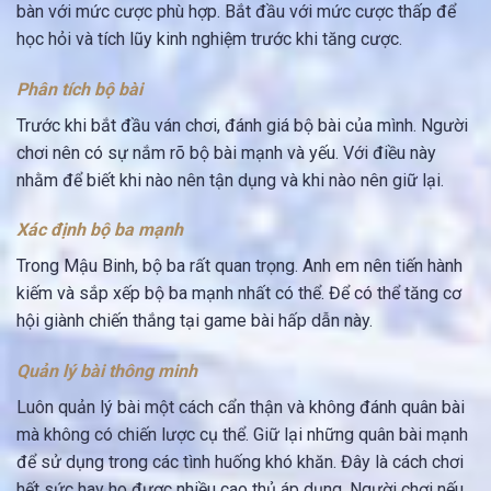
bàn với mức cược phù hợp. Bắt đầu với mức cược thấp để
học hỏi và tích lũy kinh nghiệm trước khi tăng cược.
Phân tích bộ bài
Trước khi bắt đầu ván chơi, đánh giá bộ bài của mình. Người
chơi nên có sự nắm rõ bộ bài mạnh và yếu. Với điều này
nhằm để biết khi nào nên tận dụng và khi nào nên giữ lại.
Xác định bộ ba mạnh
Trong Mậu Binh, bộ ba rất quan trọng. Anh em nên tiến hành
kiếm và sắp xếp bộ ba mạnh nhất có thể. Để có thể tăng cơ
hội giành chiến thắng tại game bài hấp dẫn này.
Quản lý bài thông minh
Luôn quản lý bài một cách cẩn thận và không đánh quân bài
mà không có chiến lược cụ thể. Giữ lại những quân bài mạnh
để sử dụng trong các tình huống khó khăn. Đây là cách chơi
hết sức hay ho được nhiều cao thủ áp dụng. Người chơi nếu