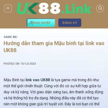
Bỏ
qua
nội
dung
ĐĂNG NHẬP
ĐĂNG KÝ
GAME BÀI
Hướng dẫn tham gia Mậu binh tại link vao
UK88
POSTED ON
13/12/2023
Mậu Binh tại
link vao UK88
là tựa game mà trong đó như
một thế giới chiến thuật. Cùng với đó có sự kết hợp giữa tư
duy và kỹ năng. Với giao diện sáng tạo, âm thanh sống động
và hệ thống hỗ trợ đa dạng. Những điều này đã có thể tạo
nên một không gian giải trí tuyệt vời. Đây là nơi bạn có thể