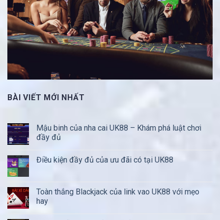
BÀI VIẾT MỚI NHẤT
Mậu binh của nha cai UK88 – Khám phá luật chơi
đầy đủ
Điều kiện đầy đủ của ưu đãi có tại UK88
Toàn thắng Blackjack của link vao UK88 với mẹo
hay