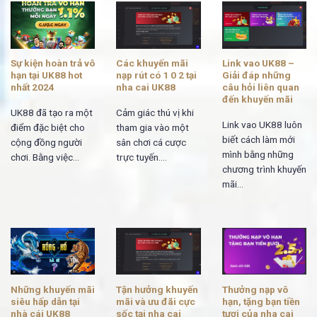
Sự kiện hoàn trả vô
Các khuyến mãi
Link vao UK88 –
hạn tại UK88 hot
nạp rút có 1 0 2 tại
Giải đáp những
nhất 2024
nha cai UK88
câu hỏi liên quan
đến khuyến mãi
UK88 đã tạo ra một
Cảm giác thú vị khi
Link vao UK88 luôn
điểm đặc biệt cho
tham gia vào một
biết cách làm mới
cộng đồng người
sân chơi cá cược
mình bằng những
chơi. Bằng việc...
trực tuyến....
chương trình khuyến
mãi...
Những khuyến mãi
Tận hưởng khuyến
Thưởng nạp vô
siêu hấp dẫn tại
mãi và ưu đãi cực
hạn, tặng bạn tiền
nhà cái UK88
sốc tại nha cai
tươi của nha cai