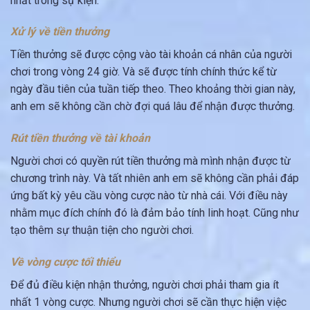
nhất trong sự kiện.
Xử lý về tiền thưởng
Tiền thưởng sẽ được cộng vào tài khoản cá nhân của người
chơi trong vòng 24 giờ. Và sẽ được tính chính thức kể từ
ngày đầu tiên của tuần tiếp theo. Theo khoảng thời gian này,
anh em sẽ không cần chờ đợi quá lâu để nhận được thưởng.
Rút tiền thưởng về tài khoản
Người chơi có quyền rút tiền thưởng mà mình nhận được từ
chương trình này. Và tất nhiên anh em sẽ không cần phải đáp
ứng bất kỳ yêu cầu vòng cược nào từ nhà cái. Với điều này
nhằm mục đích chính đó là đảm bảo tính linh hoạt. Cũng như
tạo thêm sự thuận tiện cho người chơi.
Về vòng cược tối thiểu
Để đủ điều kiện nhận thưởng, người chơi phải tham gia ít
nhất 1 vòng cược. Nhưng người chơi sẽ cần thực hiện việc