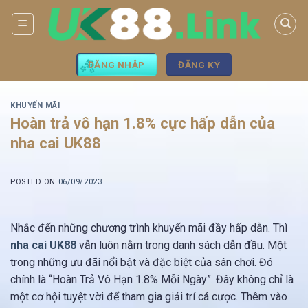
Bỏ
qua
nội
dung
ĐĂNG NHẬP
ĐĂNG KÝ
KHUYẾN MÃI
Hoàn trả vô hạn 1.8% cực hấp dẫn của
nha cai UK88
POSTED ON
06/09/2023
Nhắc đến những chương trình khuyến mãi đầy hấp dẫn. Thì
nha cai UK88
vẫn luôn nằm trong danh sách dẫn đầu. Một
trong những ưu đãi nổi bật và đặc biệt của sân chơi. Đó
chính là “Hoàn Trả Vô Hạn 1.8% Mỗi Ngày”. Đây không chỉ là
một cơ hội tuyệt vời để tham gia giải trí cá cược. Thêm vào