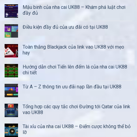
Mậu binh của nha cai UK88 – Khám phá luật chơi
đầy đủ
Điều kiện đầy đủ của ưu đãi có tại UK88
Toàn thắng Blackjack của link vao UK88 với mẹo
hay
Hướng dẫn chơi Tiến lên đếm lá của nha cai UK88
chi tiết
Từ A – Z thông tin ưu đãi nạp lần đầu tại UK88
Tổng hợp các quy tắc chơi Đường tới Qatar của link
vao UK88
Tài xỉu của nha cai UK88 – Điểm cược không thể bỏ
lỡ