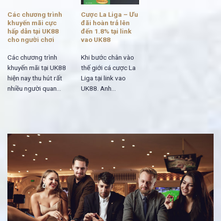
Các chương trình
Cược La Liga – Ưu
khuyến mãi cực
đãi hoàn trả lên
hấp dẫn tại UK88
đến 1.8% tại link
cho người chơi
vao UK88
Các chương trình
Khi bước chân vào
khuyến mãi tại UK88
thế giới cá cược La
hiện nay thu hút rất
Liga tại link vao
nhiều người quan...
UK88. Anh...