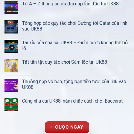
Từ A – Z thông tin ưu đãi nạp lần đầu tại UK88
Tổng hợp các quy tắc chơi Đường tới Qatar của link
vao UK88
Tài xỉu của nha cai UK88 – Điểm cược không thể bỏ
lỡ
Tất tần tật quy tắc chơi Sâm lốc tại UK88
Thưởng nạp vô hạn, tặng bạn tiền tươi của link vao
UK88
Cùng nha cai UK88, nắm chắc cách chơi Baccarat
CƯỢC NGAY