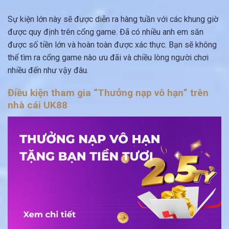
Sự kiện lớn này sẽ được diễn ra hàng tuần với các khung giờ
được quy định trên cổng game. Đã có nhiều anh em săn
được số tiền lớn và hoàn toàn được xác thực. Bạn sẽ không
thể tìm ra cổng game nào ưu đãi và chiều lòng người chơi
nhiều đến như vậy đâu.
Điều kiện tham gia “Thưởng nạp vô hạn” trên
nhà cái UK88