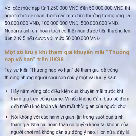
Với các mức nạp từ 1.250.000 VNĐ đến 50.000.000 VNĐ thì
người chơi sẽ nhận được các mức tiền thưởng tương ứng là
50.000.000 VNĐ, 100.000.000 VNĐ, 500.000.000 VNĐ.
Ngoài ra anh em hoàn toàn có thể nhận được tiền thưởng lên
đến 2 tỷ 5 nếu cược với mức 50.000.000 VNĐ.
Một số lưu ý khi tham gia khuyến mãi “Thưởng
nạp vô hạn” trên UK88
Tuy sự kiện “Thưởng nạp vô hạn” dễ tham gia, dễ trúng
thưởng nhưng người chơi cần chú ý một vài lưu ý sau:
Hãy nắm vững các điều kiện của khuyến mãi trước khi
tham gia trên cổng game. Vì nếu không đảm bảo sẽ đem
đến nhiều khó khăn và làm mất thời gian của người chơi.
Nói không với các hành vi gian lận trong suốt quá trình
tham gia. Nhà cái hoàn toàn có quyền khóa tài khoản của
người chơi mà không cần sự đồng ý nào. Hơn nữa, đây là