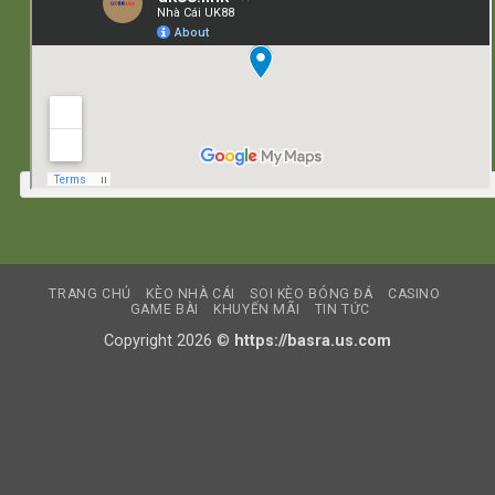
TRANG CHỦ
KÈO NHÀ CÁI
SOI KÈO BÓNG ĐÁ
CASINO
GAME BÀI
KHUYẾN MÃI
TIN TỨC
Copyright 2026 ©
https://basra.us.com