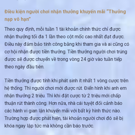
Điều kiện người chơi nhận thưởng khuyến mãi “Thưởng
nạp vô hạn”
Theo quy định, mỗi tuần 1 tài khoản chính thức chỉ được
nhận thưởng tối đa 1 lần theo cột mốc cao nhất đạt được.
Điều này đảm bảo tính công bằng khi tham gia và ai cũng có
cơ hội nhận được tiền thưởng. Tiền thưởng người chơi trúng
được sẽ được chuyển về trong vòng 24 giờ vào tuần tiếp
theo ngày đầu tiên.
Tiền thưởng được tính khi phát sinh ít nhất 1 vòng cược trên
hệ thống. Thì người chơi mới được rút. Điển hình khi anh em
nhận thưởng 2 triệu. Thì khi đặt cược từ 2 triệu mới chấp
thuận rút thành công. Hơn nữa, nhà cái tuyệt đối cảnh báo
các hành vi gian lận khuyến mãi với bất kỳ hình thức nào.
Trường hợp được phát hiện, tài khoản người chơi đó sẽ bị
khóa ngay lập tức mà không cần báo trước.