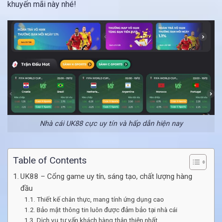
khuyến mãi này nhé!
Nhà cái UK88 cực uy tín và hấp dẫn hiện nay
Table of Contents
UK88 – Cổng game uy tín, sáng tạo, chất lượng hàng
đầu
Thiết kế chân thực, mang tính ứng dụng cao
Bảo mật thông tin luôn được đảm bảo tại nhà cái
Dịch vụ tư vấn khách hàng thân thiện nhất