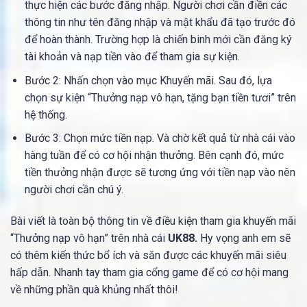
thực hiện các bước đăng nhập. Người chơi cần điền các
thông tin như tên đăng nhập và mật khẩu đã tạo trước đó
để hoàn thành. Trường hợp là chiến binh mới cần đăng ký
tài khoản và nạp tiền vào để tham gia sự kiện.
Bước 2: Nhấn chọn vào mục Khuyến mãi. Sau đó, lựa
chọn sự kiện “Thưởng nạp vô hạn, tặng bạn tiền tươi” trên
hệ thống.
Bước 3: Chọn mức tiền nạp. Và chờ kết quả từ nhà cái vào
hàng tuần để có cơ hội nhận thưởng. Bên cạnh đó, mức
tiền thưởng nhận được sẽ tương ứng với tiền nạp vào nên
người chơi cần chú ý.
Bài viết là toàn bộ thông tin về điều kiện tham gia khuyến mãi
“Thưởng nạp vô hạn” trên nhà cái
UK88.
Hy vọng anh em sẽ
có thêm kiến thức bổ ích và săn được các khuyến mãi siêu
hấp dẫn. Nhanh tay tham gia cổng game để có cơ hội mang
về những phần quà khủng nhất thôi!