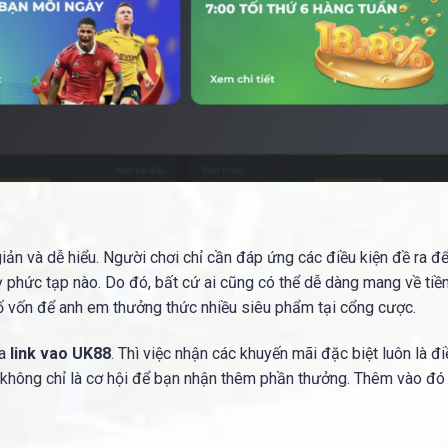
giản và dễ hiểu. Người chơi chỉ cần đáp ứng các điều kiện đề ra đ
kỳ phức tạp nào. Do đó, bất cứ ai cũng có thể dễ dàng mang về tiề
ố vốn để anh em thưởng thức nhiều siêu phẩm tại cổng cược.
ủa
link vao UK88
. Thì việc nhận các khuyến mãi đặc biệt luôn là đ
i không chỉ là cơ hội để bạn nhận thêm phần thưởng. Thêm vào đó