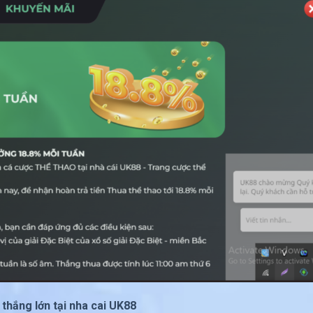
thắng lớn tại nha cai UK88