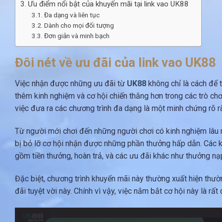
Ưu điểm nổi bật của khuyến mãi tại link vao UK88
Đa dạng và liên tục
Dành cho mọi đối tượng
Đơn giản và minh bạch
Đôi nét về ưu đãi của link vao UK88
Việc nhận được những ưu đãi từ
UK88
không chỉ là cách để 
thêm kinh nghiệm và cơ hội chiến thắng hơn trong các trò ch
việc đưa ra các chương trình đa dạng là một minh chứng rõ r
Từ người mới chơi đến những người chơi có kinh nghiệm lâu
bị bỏ lỡ cơ hội nhận được những phần thưởng hấp dẫn. Các 
gồm tiền thưởng, hoàn trả, và các ưu đãi khác như thưởng nạ
Đặc biệt, chương trình khuyến mãi này thường xuất hiện thư
đãi tuyệt vời này. Chính vì vậy, việc nắm bắt cơ hội này là rất