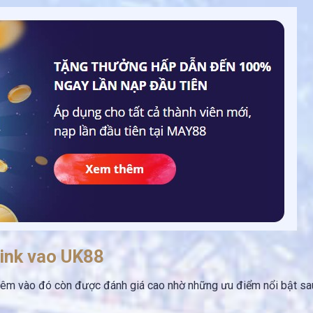
link vao UK88
 Thêm vào đó còn được đánh giá cao nhờ những ưu điểm nổi bật sa