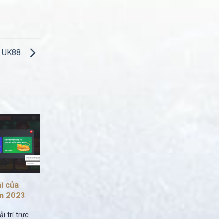
hơi UK88
i của
ăm 2023
i trí trực