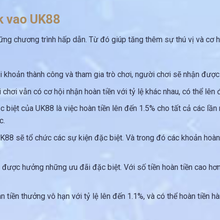
nk vao UK88
g chương trình hấp dẫn. Từ đó giúp tăng thêm sự thú vị và cơ h
i khoản thành công và tham gia trò chơi, người chơi sẽ nhận được
i chơi vẫn có cơ hội nhận hoàn tiền với tỷ lệ khác nhau, có thể lên
 biệt của UK88 là việc hoàn tiền lên đến 1.5% cho tất cả các lần 
c.
 UK88 sẽ tổ chức các sự kiện đặc biệt. Và trong đó các khoản hoàn 
ẽ được hưởng những ưu đãi đặc biệt. Với số tiền hoàn tiền cao hơn
tiền thưởng vô hạn với tỷ lệ lên đến 1.1%, và có thể hoàn tiền hà