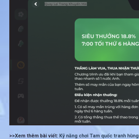
>>Xem thêm bài viết:
Kỹ năng chơi Tam quốc tranh hùng 