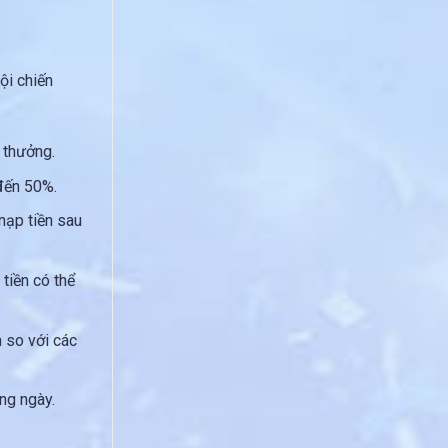
ội chiến
 thưởng.
 đến 50%.
nạp tiền sau
tiền có thể
 so với các
ng ngày.