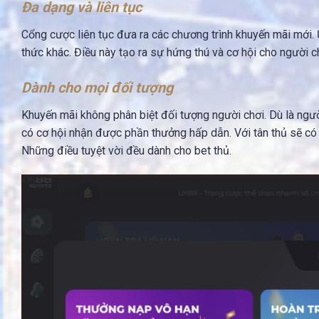
Đa dạng và liên tục
Cổng cược liên tục đưa ra các chương trình khuyến mãi mới. 
thức khác. Điều này tạo ra sự hứng thú và cơ hội cho người 
Dành cho mọi đối tượng
Khuyến mãi không phân biệt đối tượng người chơi. Dù là ngườ
có cơ hội nhận được phần thưởng hấp dẫn. Với tân thủ sẽ có
Những điều tuyệt vời đều dành cho bet thủ.