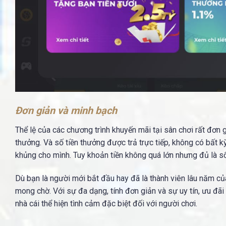
Đơn giản và minh bạch
Thể lệ của các chương trình khuyến mãi tại sân chơi rất đơn 
thưởng. Và số tiền thưởng được trả trực tiếp, không có bất 
khủng cho mình. Tuy khoản tiền không quá lớn nhưng đủ là s
Dù bạn là người mới bắt đầu hay đã là thành viên lâu năm c
mong chờ. Với sự đa dạng, tính đơn giản và sự uy tín, ưu đã
nhà cái thể hiện tình cảm đặc biệt đối với người chơi.