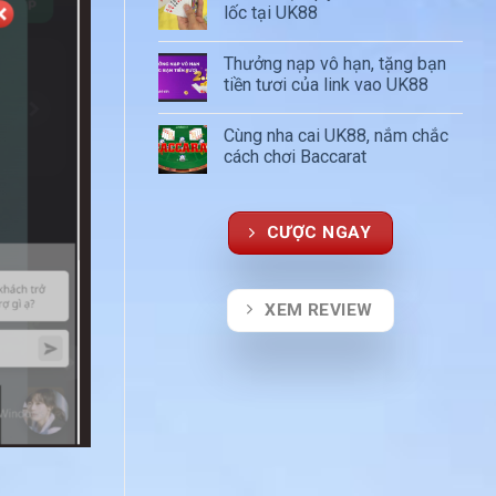
lốc tại UK88
Thưởng nạp vô hạn, tặng bạn
tiền tươi của link vao UK88
Cùng nha cai UK88, nắm chắc
cách chơi Baccarat
CƯỢC NGAY
XEM REVIEW