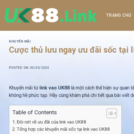
Bỏ
qua
TRANG CHỦ
nội
dung
KHUYẾN MÃI
Cược thủ lưu ngay ưu đãi sốc tại 
POSTED ON
05/03/2024
Khuyến mãi từ
link vao UK88
là một cách thể hiện sự quan t
không hề phức tạp. Hãy cùng khám phá chi tiết qua bài viết d
Table of Contents
Đôi nét về ưu đãi của link vao UK88
Tổng hợp các khuyến mãi sốc tại link vao UK88