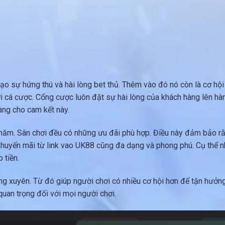
tạo sự hứng thú và hài lòng bet thủ. Thêm vào đó nó còn là cơ hội
ơi cá cược. Cổng cược luôn đặt sự hài lòng của khách hàng lên hà
àng cho cam kết này.
 năm. Sân chơi đều có những ưu đãi phù hợp. Điều này đảm bảo r
khuyến mãi từ link vao UK88 cũng đa dạng và phong phú. Cụ thể n
p tiền.
ờng xuyên. Từ đó giúp người chơi có nhiều cơ hội hơn để tận hưở
 quan trọng đối với mọi người chơi.