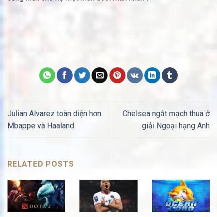
Julian Alvarez toàn diện hơn
Chelsea ngắt mạch thua ở
Mbappe và Haaland
giải Ngoại hạng Anh
RELATED POSTS