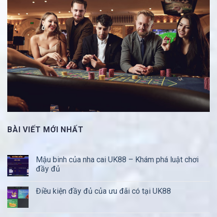
BÀI VIẾT MỚI NHẤT
Mậu binh của nha cai UK88 – Khám phá luật chơi
đầy đủ
Điều kiện đầy đủ của ưu đãi có tại UK88