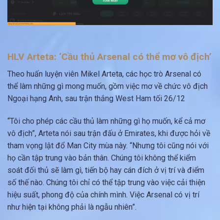
HLV Arteta: ‘Cầu thủ Arsenal có thể mơ vô địch’
Theo huấn luyện viên Mikel Arteta, các học trò Arsenal có
thể làm những gì mong muốn, gồm việc mơ về chức vô địch
Ngoại hạng Anh, sau trận thắng West Ham tối 26/12
“Tôi cho phép các cầu thủ làm những gì họ muốn, kể cả mơ
vô địch”, Arteta nói sau trận đấu ở Emirates, khi được hỏi về
tham vọng lật đổ Man City mùa này. “Nhưng tôi cũng nói với
họ cần tập trung vào bản thân. Chúng tôi không thể kiểm
soát đối thủ sẽ làm gì, tiến bộ hay cán đích ở vị trí và điểm
số thế nào. Chúng tôi chỉ có thể tập trung vào việc cải thiện
hiệu suất, phong độ của chính mình. Việc Arsenal có vị trí
như hiện tại không phải là ngẫu nhiên”.