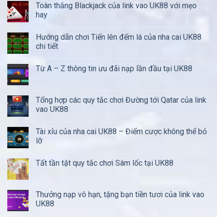
Toàn thắng Blackjack của link vao UK88 với mẹo
hay
Hướng dẫn chơi Tiến lên đếm lá của nha cai UK88
chi tiết
Từ A – Z thông tin ưu đãi nạp lần đầu tại UK88
Tổng hợp các quy tắc chơi Đường tới Qatar của link
vao UK88
Tài xỉu của nha cai UK88 – Điểm cược không thể bỏ
lỡ
Tất tần tật quy tắc chơi Sâm lốc tại UK88
Thưởng nạp vô hạn, tặng bạn tiền tươi của link vao
UK88