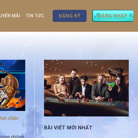
ĐĂNG KÝ
ĐĂNG NHẬP
UYẾN MÃI
TIN TỨC
hơi chắc
BÀI VIẾT MỚI NHẤT
 trong những