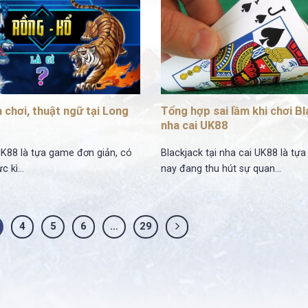
 chơi, thuật ngữ tại Long
Tổng hợp sai lầm khi chơi Bl
nha cai UK88
K88 là tựa game đơn giản, có
Blackjack tại nha cai UK88 là tự
 kì...
nay đang thu hút sự quan...
4
5
6
…
29