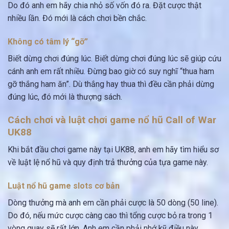
Do đó anh em hãy chia nhỏ số vốn đó ra. Đặt cược thật
nhiều lần. Đó mới là cách chơi bền chắc.
Không có tâm lý “gỡ”
Biết dừng chơi đúng lúc. Biết dừng chơi đúng lúc sẽ giúp cứu
cánh anh em rất nhiều. Đừng bao giờ có suy nghĩ “thua ham
gỡ thắng ham ăn”. Dù thắng hay thua thì đều cần phải dừng
đúng lúc, đó mới là thượng sách.
Cách chơi và luật chơi game nổ hũ Call of War
UK88
Khi bắt đầu chơi game này tại UK88, anh em hãy tìm hiểu sơ
về luật lệ nổ hũ và quy định trả thưởng của tựa game này.
Luật nổ hũ game slots cơ bản
Dòng thưởng mà anh em cần phải cược là 50 dòng (50 line).
Do đó, nếu mức cược càng cao thì tổng cược bỏ ra trong 1
vòng quay sẽ rất lớn. Anh em cần phải nhớ kỹ điều này.