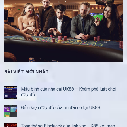
BÀI VIẾT MỚI NHẤT
Mậu binh của nha cai UK88 – Khám phá luật chơi
đầy đủ
Điều kiện đầy đủ của ưu đãi có tại UK88
Toàn thắng Blackjack của link vao UK88 với mẹo