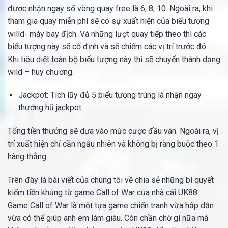
được nhận ngay số vòng quay free là 6, 8, 10. Ngoài ra, khi
tham gia quay miễn phí sẽ có sự xuất hiện của biểu tượng
willd- máy bay địch. Và những lượt quay tiếp theo thì các
biểu tượng này sẽ cố định và sẽ chiếm các vị trí trước đó.
Khi tiêu diệt toàn bộ biểu tượng này thì sẽ chuyển thành dạng
wild – huy chương.
Jackpot: Tích lũy đủ 5 biểu tượng trùng là nhận ngay
thưởng hũ jackpot.
Tổng tiền thưởng sẽ dựa vào mức cược đầu ván. Ngoài ra, vị
trí xuất hiện chỉ cần ngẫu nhiên và không bị ràng buộc theo 1
hàng thẳng.
Trên đây là bài viết của chúng tôi về chia sẻ những bí quyết
kiếm tiền khủng từ game Call of War của nhà cái UK88.
Game Call of War là một tựa game chiến tranh vừa hấp dẫn
vừa có thể giúp anh em làm giàu. Còn chần chờ gì nữa mà