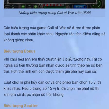
Những biểu tượng trong Call of War trên UK88
Các biểu tượng của game Call of War sẽ được được phân
loại thành các phần khác nhau. Nguyên tắc tính điểm cũng sẽ
không giống nhau.
Biểu tượng Bonus
Khi chơi nếu anh em thấy xuất hiện 3 biểu tượng này. Thì có
nghĩa số tiền thưởng bạn nhận được sẽ tính theo hệ số bên
trái. Hơn thế, anh em còn được tham gia phá hủy căn cứ.
Luật chơi là phá hủy căn cứ và cho phép bạn chọn 15 vị trí
khác nhau. Nếu 5 trong số 15 vị trí đã chọn mà phát nổ thì
anh em sẽ được nhận số tiền khủng.
Biểu tượng Scatter