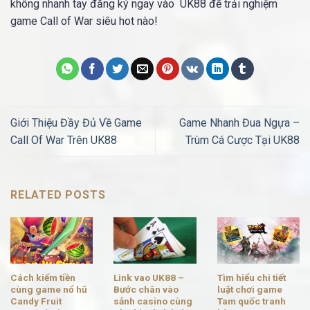
không nhanh tay đăng ký ngay vào UK88 để trải nghiệm
game Call of War siêu hot nào!
Giới Thiệu Đầy Đủ Về Game
Game Nhanh Đua Ngựa –
Call Of War Trên UK88
Trùm Cá Cược Tại UK88
RELATED POSTS
Cách kiếm tiền
Link vao UK88 –
Tìm hiểu chi tiết
cùng game nổ hũ
Bước chân vào
luật chơi game
Candy Fruit
sảnh casino cùng
Tam quốc tranh