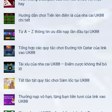
hay
Hướng dẫn chơi Tiến lên đếm lá của nha cai UK88
chi tiết
Từ A – Z thông tin ưu đãi nạp lần đầu tại UK88
Tổng hợp các quy tắc chơi Đường tới Qatar của link
vao UK88
Tài xỉu của nha cai UK88 – Điểm cược không thể bỏ
lỡ
Tất tần tật quy tắc chơi Sâm lốc tại UK88
Thưởng nạp vô hạn, tặng bạn tiền tươi của link vao
UK88