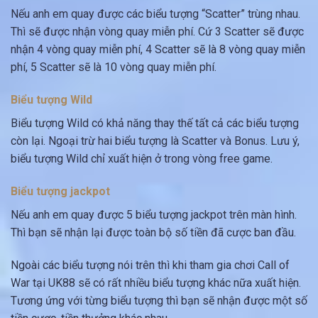
Nếu anh em quay được các biểu tượng “Scatter” trùng nhau.
Thì sẽ được nhận vòng quay miễn phí. Cứ 3 Scatter sẽ được
nhận 4 vòng quay miễn phí, 4 Scatter sẽ là 8 vòng quay miễn
phí, 5 Scatter sẽ là 10 vòng quay miễn phí.
Biểu tượng Wild
Biểu tượng Wild có khả năng thay thế tất cả các biểu tượng
còn lại. Ngoại trừ hai biểu tượng là Scatter và Bonus. Lưu ý,
biểu tượng Wild chỉ xuất hiện ở trong vòng free game.
Biểu tượng jackpot
Nếu anh em quay được 5 biểu tượng jackpot trên màn hình.
Thì bạn sẽ nhận lại được toàn bộ số tiền đã cược ban đầu.
Ngoài các biểu tượng nói trên thì khi tham gia chơi Call of
War tại UK88 sẽ có rất nhiều biểu tượng khác nữa xuất hiện.
Tương ứng với từng biểu tượng thì bạn sẽ nhận được một số