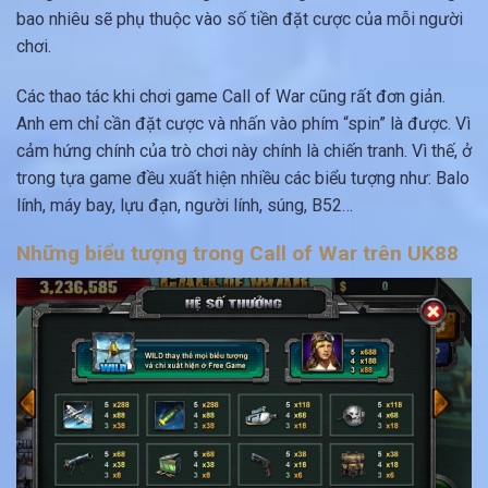
bao nhiêu sẽ phụ thuộc vào số tiền đặt cược của mỗi người
chơi.
Các thao tác khi chơi game Call of War cũng rất đơn giản.
Anh em chỉ cần đặt cược và nhấn vào phím “spin” là được. Vì
cảm hứng chính của trò chơi này chính là chiến tranh. Vì thế, ở
trong tựa game đều xuất hiện nhiều các biểu tượng như: Balo
lính, máy bay, lựu đạn, người lính, súng, B52…
Những biểu tượng trong Call of War trên UK88