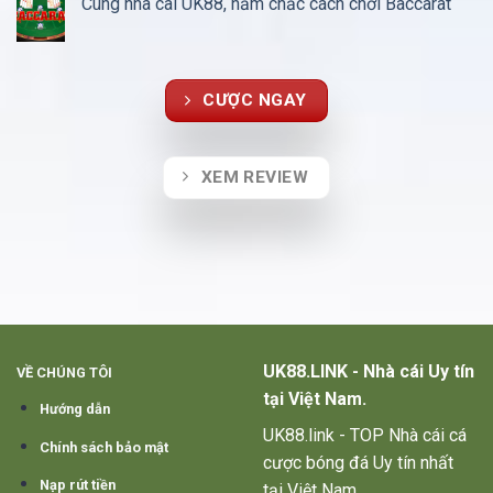
Cùng nha cai UK88, nắm chắc cách chơi Baccarat
CƯỢC NGAY
XEM REVIEW
UK88.LINK - Nhà cái Uy tín
VỀ CHÚNG TÔI
tại Việt Nam.
Hướng dẫn
UK88.link - TOP Nhà cái cá
Chính sách bảo mật
cược bóng đá Uy tín nhất
Nạp rút tiền
tại Việt Nam...