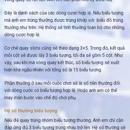
Đây là danh sách của các dòng cược hợp lệ. Nếu biểu tượng
mà anh em trúng thưởng được trùng khớp với biểu đồ trúng
thưởng như trên. Hệ thống sẽ tính thưởng toàn bộ cho những
dòng cược hợp lệ.
Cơ chế quay slots cũng sẽ theo dạng 3×5. Trong đó, kết quả
mỗi cột sẽ được lấy 3 biểu tượng, tối đa sẽ gồm 5 cột. Như
vậy, sau khi mà vòng quay kết thúc, số biểu tượng sẽ xuất
hiện khá ngẫu nhiên với tổng số là 15 biểu tượng.
Phần thưởng ở sau mỗi cuộc chơi sẽ là số tiền thưởng đối
với dòng cước có biểu tượng hợp lệ. Hoặc anh em có thể
may mắn bước vào chế độ chơi phụ.
Hệ số thưởng biểu tượng
Nếu đã quay trúng nhóm biểu tượng thường. Anh em chỉ cần
đáp ứng đủ 3 biểu tượng trùng nhau trở lên. Hệ số thưởng sẽ