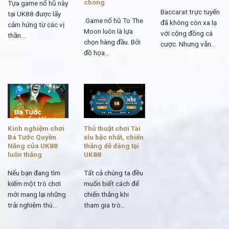
chóng
Tựa game nổ hũ này
Baccarat trực tuyến
tại UK88 được lấy
.Game nổ hũ To The
đã không còn xa lạ
cảm hứng từ các vị
Moon luôn là lựa
với cộng đồng cá
thần...
chọn hàng đầu. Bởi
cược. Nhưng vẫn...
đồ họa...
Kinh nghiệm chơi
Thủ thuật chơi Tài
Bá Tước Quyền
xỉu bậc nhất, chiến
Năng của UK88
thắng dễ dàng tại
luôn thắng
UK88
Nếu bạn đang tìm
Tất cả chúng ta đều
kiếm một trò chơi
muốn biết cách để
mới mang lại những
chiến thắng khi
trải nghiệm thú...
tham gia trò...