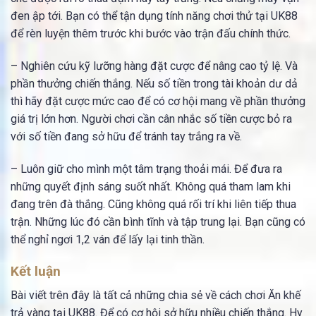
đen ập tới. Bạn có thể tận dụng tính năng chơi thử tại UK88
để rèn luyện thêm trước khi bước vào trận đấu chính thức.
– Nghiên cứu kỹ lưỡng hàng đặt cược để nâng cao tỷ lệ. Và
phần thưởng chiến thắng. Nếu số tiền trong tài khoản dư dả
thì hãy đặt cược mức cao để có cơ hội mang về phần thưởng
giá trị lớn hơn. Người chơi cần cân nhắc số tiền cược bỏ ra
với số tiền đang sở hữu để tránh tay trắng ra về.
– Luôn giữ cho mình một tâm trạng thoải mái. Để đưa ra
những quyết định sáng suốt nhất. Không quá tham lam khi
đang trên đà thắng. Cũng không quá rối trí khi liên tiếp thua
trận. Những lúc đó cần bình tĩnh và tập trung lại. Bạn cũng có
thể nghỉ ngơi 1,2 ván để lấy lại tinh thần.
Kết luận
Bài viết trên đây là tất cả những chia sẻ về cách chơi Ăn khế
trả vàng tại UK88. Để có cơ hội sở hữu nhiều chiến thắng. Hy