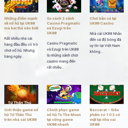
Những điểm mạnh
So sánh 2 sảnh
Chơi bắn cá tại
về nổ hũ tại UK88
Casino Pragmatic
UK88 Casino
mà bet thủ nên biết
và Ezugi trên
UK88
Nhà cái UK88 Nhắc
Rất nhiều nhà cái
đến cá độ bóng đá
Casino Pragmatic
hàng đầu đều có trò
uy tín tại Việt Nam
và Ezugi trên UK88
chơi nổ hũ. Nhưng
không...
là những sảnh chơi
hàng ngày...
casino mang đến
rất nhiều...
Giới thiệu game nổ
Chinh phục game
Baccarat – Siêu
hũ Tứ Thần Thú
nổ hũ To The Moon
phẩm có 1 0 2 có
trên nhà cái UK88
tại cổng game
mặt tại nha cai
UK88 nhanh
UK88