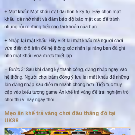
+ Mật khẩu: Mật khẩu đặt dài hơn 6 ký tự. Hãy chọn mật
khẩu dễ nhớ nhất và đảm bảo độ bảo mật cao để tránh
những rủi ro đáng tiếc cho tài khoản của bạn.
+ Nhập lại mật khẩu: Hãy viết lại mật khẩu mà người chơi
vừa điền ở ô trên để hệ thống xác nhận lại rằng bạn đã ghi
nhớ mật khẩu vừa được thiết lập.
– Bước 3: Sau khi đăng ký thành công, đăng nhập ngay vào
hệ thống. Người chơi bấm đồng ý lưu lại mật khẩu để những
lần đăng nhập sau diễn ra nhanh chóng hơn. Tiếp tục truy
cập vào biểu tượng game Ăn khế trả vàng để trải nghiệm trò
chơi thú vị này ngay thôi.
Mẹo ăn khế trả vàng chơi đâu thắng đó tại
UK88