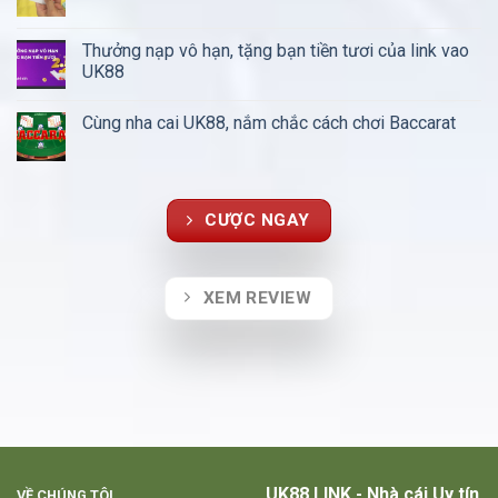
Thưởng nạp vô hạn, tặng bạn tiền tươi của link vao
UK88
Cùng nha cai UK88, nắm chắc cách chơi Baccarat
CƯỢC NGAY
XEM REVIEW
UK88.LINK - Nhà cái Uy tín
VỀ CHÚNG TÔI