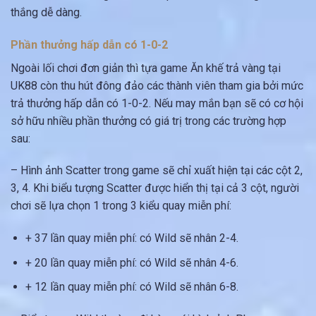
thắng dễ dàng.
Phần thưởng hấp dẫn có 1-0-2
Ngoài lối chơi đơn giản thì tựa game Ăn khế trả vàng tại
UK88 còn thu hút đông đảo các thành viên tham gia bởi mức
trả thưởng hấp dẫn có 1-0-2. Nếu may mắn bạn sẽ có cơ hội
sở hữu nhiều phần thưởng có giá trị trong các trường hợp
sau:
– Hình ảnh Scatter trong game sẽ chỉ xuất hiện tại các cột 2,
3, 4. Khi biểu tượng Scatter được hiển thị tại cả 3 cột, người
chơi sẽ lựa chọn 1 trong 3 kiểu quay miễn phí:
+ 37 lần quay miễn phí: có Wild sẽ nhân 2-4.
+ 20 lần quay miễn phí: có Wild sẽ nhân 4-6.
+ 12 lần quay miễn phí: có Wild sẽ nhân 6-8.