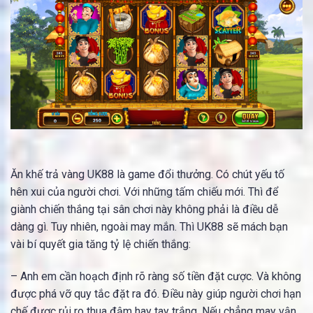
Ăn khế trả vàng UK88 là game đổi thưởng. Có chút yếu tố
hên xui của người chơi. Với những tấm chiếu mới. Thì để
giành chiến thắng tại sân chơi này không phải là điều dễ
dàng gì. Tuy nhiên, ngoài may mắn. Thì UK88 sẽ mách bạn
vài bí quyết gia tăng tỷ lệ chiến thắng:
– Anh em cần hoạch định rõ ràng số tiền đặt cược. Và không
được phá vỡ quy tắc đặt ra đó. Điều này giúp người chơi hạn
chế được rủi ro thua đậm hay tay trắng. Nếu chẳng may vận